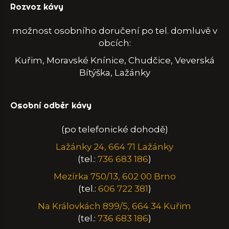
Rozvoz kávy
možnost osobního doručení po tel. domluvě v
obcích:
Kuřim, Moravské Knínice, Chudčice, Veverská
Bítýška, Lažánky
Osobní odběr kávy
(po telefonické dohodě)
Lažánky 24, 664 71 Lažánky
(tel.:
736 683 186
)
Mezírka 750/13, 602 00 Brno
(tel.:
606 722 381
)
Na Královkách 899/5, 664 34 Kuřim
(tel.:
736 683 186
)