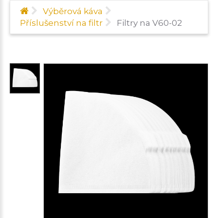
Výběrová káva
Příslušenství na filtr
Filtry na V60-02