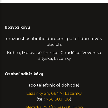
Rozvoz kávy
možnost osobního doručení po tel. domluvě v
obcích:
Kuřim, Moravské Knínice, Chudčice, Veverská
Bítýška, Lažánky
Osobní odběr kávy
(po telefonické dohodě)
Lažánky 24, 664 71 Lažánky
(tel.:
736 683 186
)
Mezírka 750/13, 602 00 Brno